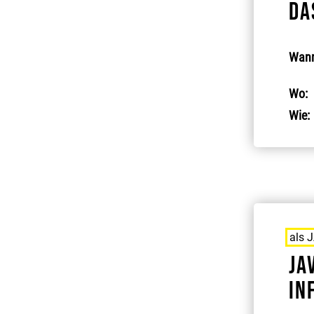
Da
Wann
Wo:
Wie:
als 
JA
In