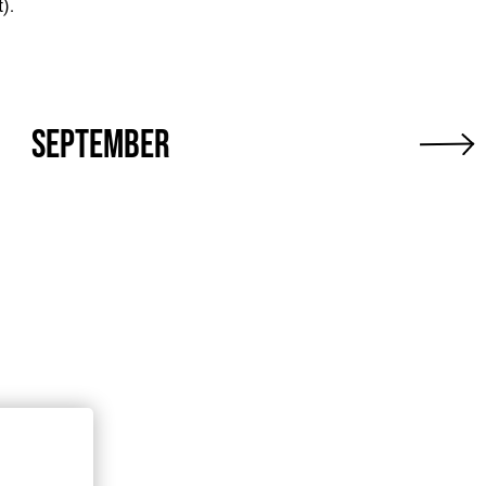
)
.
September
Oktob