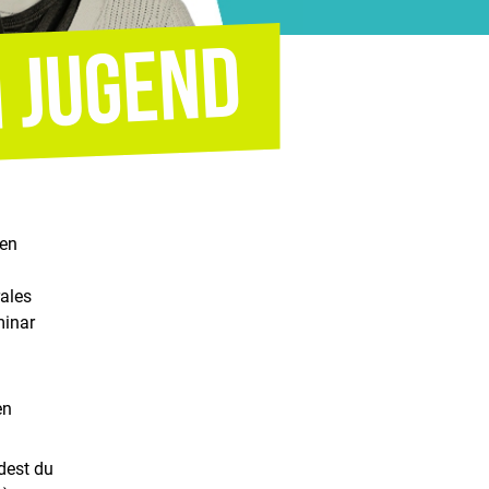
len
ales
minar
en
dest du