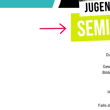
Du
Gew
Bild
H
Falls 